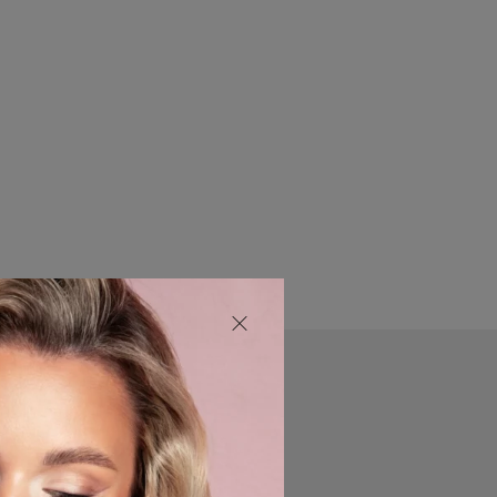
ROMOÇÕES
da!