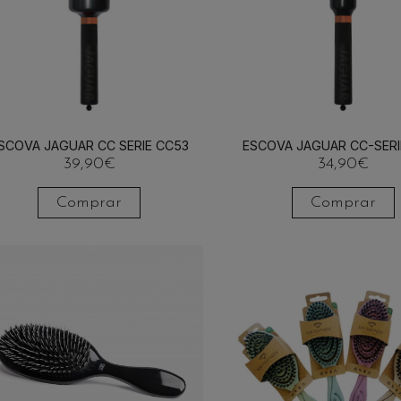
SCOVA JAGUAR CC SERIE CC53
ESCOVA JAGUAR CC-SERI
39,90
€
34,90
€
Comprar
Comprar