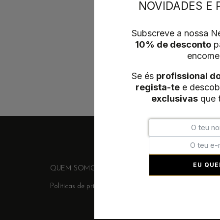
NOVIDADES E
Se és profissional do se
Subscreve a nossa Ne
10% de desconto
pa
encome
Se és
profissional d
regista-te
e descob
exclusivas
que t
EU QUE
QUEM SOMOS
FORNECEDORES
ENTREGA &
Políticas de privacidade
Termos e Condições
Conta