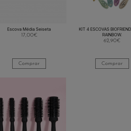
Escova Média Seiseta
KIT 4 ESCOVAS BIOFRIEN
RAINBOW.
17,00
€
62,90
€
Comprar
Comprar