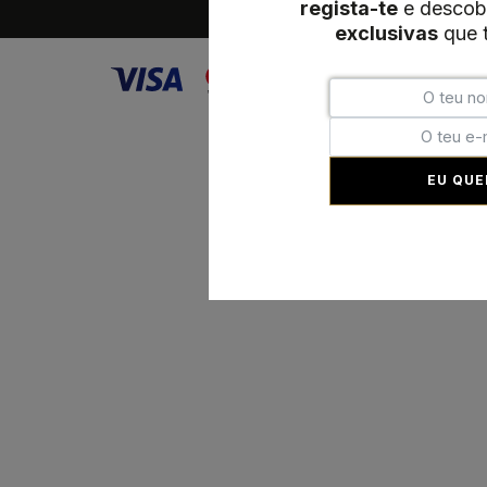
regista-te
e descob
exclusivas
que t
EU QUE