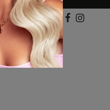
geral@hairboutique.pt
ional)