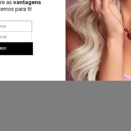
re as
vantagens
emos para ti!
+351 215 854 942
(Chamada para rede fixa nac
Desenvolvimento:
MAB-Digital
RO!