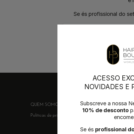
e 
Se és profissional do se
ACESSO EXC
NOVIDADES E
Subscreve a nossa Ne
QUEM SOMOS
FORNECEDORES
ENTREGA &
10% de desconto
pa
Políticas de privacidade
Termos e Condições
Conta
encome
Se és
profissional d