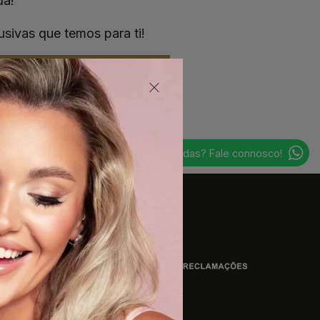
da!
usivas que temos para ti!
EU QUERO!
Dúvidas? Fale connosco!