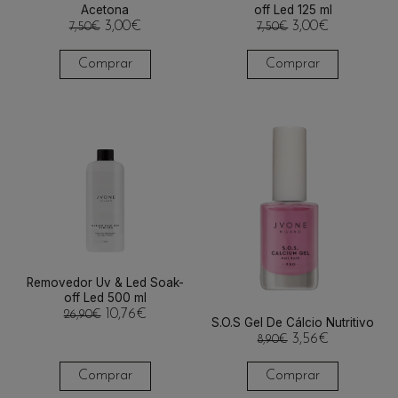
Acetona
off Led 125 ml
3,00
€
3,00
€
7,50
€
7,50
€
Comprar
Comprar
Removedor Uv & Led Soak-
off Led 500 ml
10,76
€
26,90
€
S.O.S Gel De Cálcio Nutritivo
3,56
€
8,90
€
Comprar
Comprar