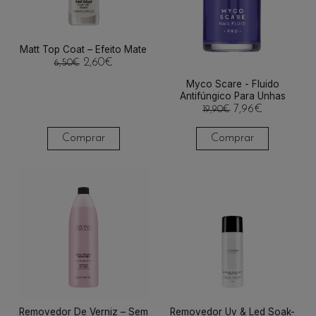
Matt Top Coat – Efeito Mate
2,60
€
6,50
€
Myco Scare - Fluido
Antifúngico Para Unhas
7,96
€
19,90
€
Comprar
Comprar
Removedor De Verniz – Sem
Removedor Uv & Led Soak-