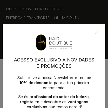
QUEM SOMOS
FORNECEDORES
ENTREGA & TRANSPORTE
MINHA CONTA
Políticas de privacidade
Termos e Condições
Contactos
ACESSO EXCLUSIVO A NOVIDADES
E PROMOÇÕES
+351 215 854 942
(Chamada para rede fixa nacional)
Subscreve a nossa Newsletter e recebe
geral@hairboutique.pt
10% de desconto
para a tua primeira
encomenda!
Se és
profissional do setor da beleza
,
regista-te
e descobre as
vantagens
Desenvolvimento:
MAB-Digital
exclusivas
que temos para ti!