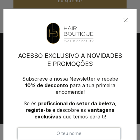
EU QUERO!
ACESSO EXCLUSIVO A NOVIDADES
QUEM SOMOS
FORNECEDORES
E PROMOÇÕES
ENTREGA & TRANSPORTE
MINHA CONTA
Subscreve a nossa Newsletter e recebe
Políticas de privacidade
Termos e Condições
Contactos
10% de desconto
para a tua primeira
encomenda!
Se és
profissional do setor da beleza
,
regista-te
e descobre as
vantagens
exclusivas
que temos para ti!
+351 215 854 942
(Chamada para rede fixa nacional)