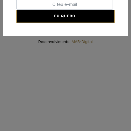
geral@hairboutique.pt
EU QUERO!
Desenvolvimento:
MAB-Digital