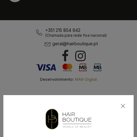
+351 215 854 942
(Chamada para rede fixa nacional)
geral@hairboutique.pt
Desenvolvimento:
MAB-Digital