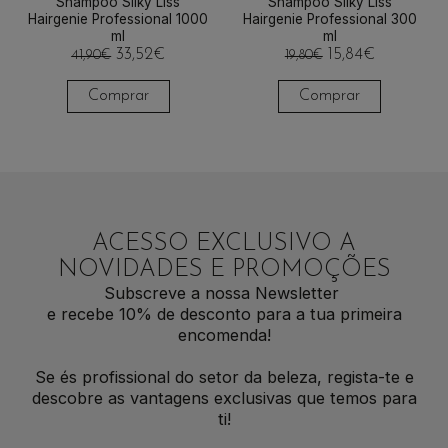
Shampoo Silky Liss
Shampoo Silky Liss
Hairgenie Professional 1000
Hairgenie Professional 300
ml
ml
33,52
€
15,84
€
41,90
€
19,80
€
Comprar
Comprar
ACESSO EXCLUSIVO A
NOVIDADES E PROMOÇÕES
Subscreve a nossa Newsletter
e recebe 10% de desconto para a tua primeira
encomenda!
Se és profissional do setor da beleza, regista-te e
descobre as vantagens exclusivas que temos para
ti!