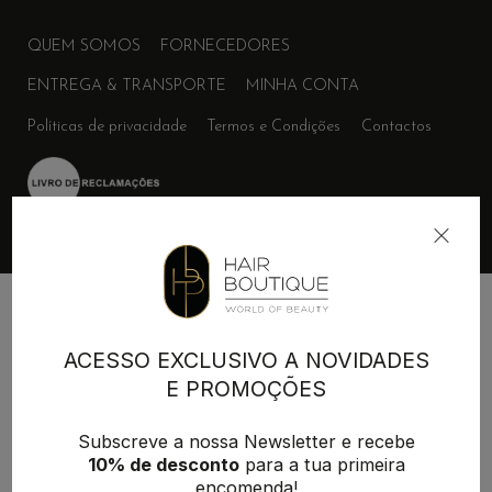
QUEM SOMOS
FORNECEDORES
ENTREGA & TRANSPORTE
MINHA CONTA
Políticas de privacidade
Termos e Condições
Contactos
+351 215 854 942
(Chamada para rede fixa nacional)
ACESSO EXCLUSIVO A NOVIDADES
geral@hairboutique.pt
E PROMOÇÕES
Subscreve a nossa Newsletter e recebe
10% de desconto
para a tua primeira
Desenvolvimento:
MAB-Digital
encomenda!