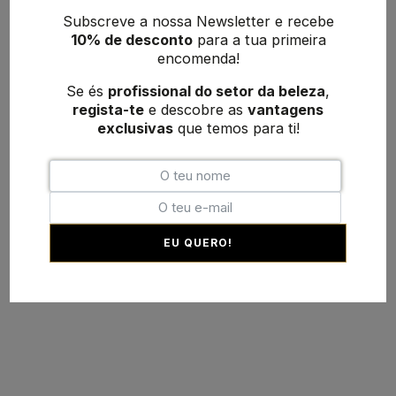
geral@hairboutique.pt
Subscreve a nossa Newsletter e recebe
10% de desconto
para a tua primeira
encomenda!
Se és
profissional do setor da beleza
,
regista-te
e descobre as
vantagens
Desenvolvimento:
MAB-Digital
exclusivas
que temos para ti!
EU QUERO!