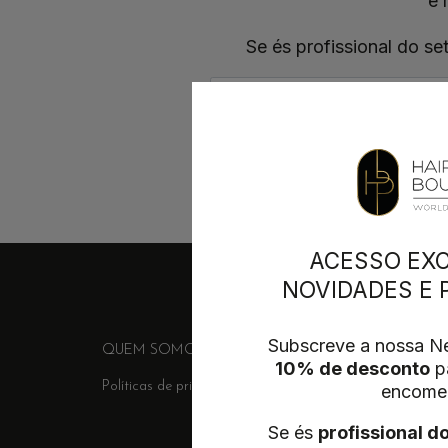
e 
Se és profissional do se
ACESSO EXC
NOVIDADES E
Subscreve a nossa Ne
QUEM SOMOS
FORNECEDORES
ENTREGA &
10% de desconto
pa
Políticas de privacidade
Termos e Condições
Conta
encome
Se és
profissional d