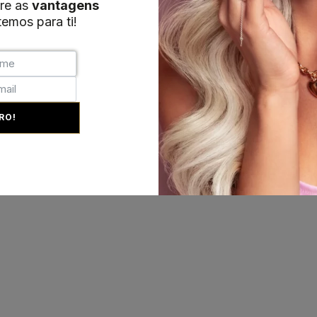
re as
vantagens
emos para ti!
+351 215 854 942
(Chamada para rede fixa nac
Desenvolvimento:
MAB-Digital
RO!