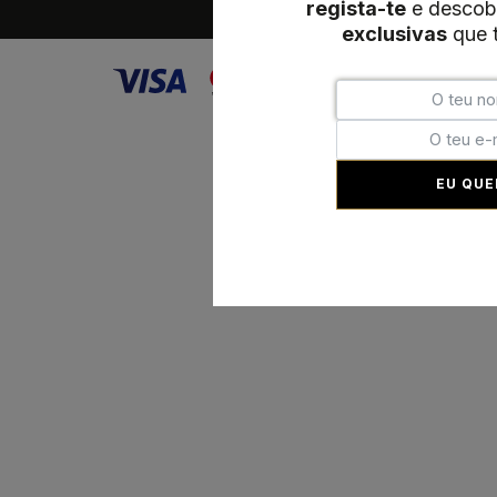
regista-te
e descob
exclusivas
que t
EU QUE