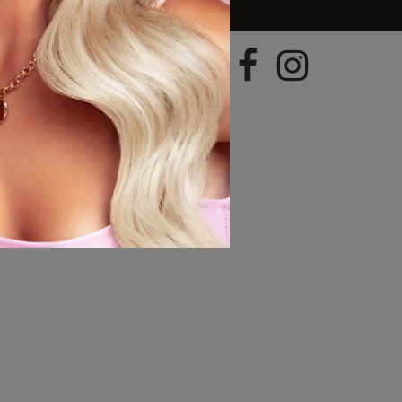
geral@hairboutique.pt
ional)