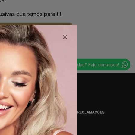
da!
usivas que temos para ti!
EU QUERO!
Dúvidas? Fale connosco!