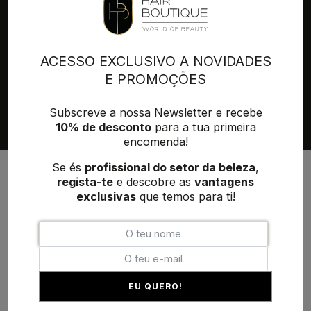
QUEM SOMOS
FORNECEDORES
ENTREGA & TRANSPORTE
MINHA CONTA
Políticas de privacidade
Termos e Condições
Contactos
ACESSO EXCLUSIVO A NOVIDADES
E PROMOÇÕES
Subscreve a nossa Newsletter e recebe
10% de desconto
para a tua primeira
encomenda!
Se és
profissional do setor da beleza
,
+351 215 854 942
regista-te
e descobre as
vantagens
(Chamada para rede fixa nacional)
exclusivas
que temos para ti!
geral@hairboutique.pt
Desenvolvimento:
MAB-Digital
EU QUERO!