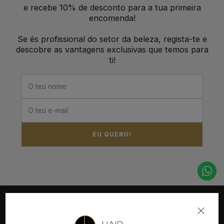
e recebe 10% de desconto para a tua primeira
encomenda!
Se és profissional do setor da beleza, regista-te e
descobre as vantagens exclusivas que temos para
ti!
EU QUERO!