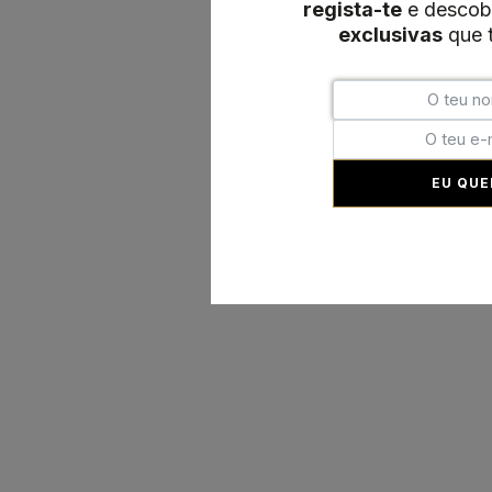
regista-te
e descob
exclusivas
que t
EU QUE