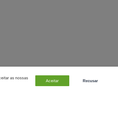
ceitar as nossas
Aceitar
Recusar
Dúvidas? Fale connosco!