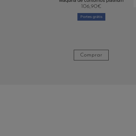
Maquina de contornos platinum
106,90
€
Portes grátis
Comprar