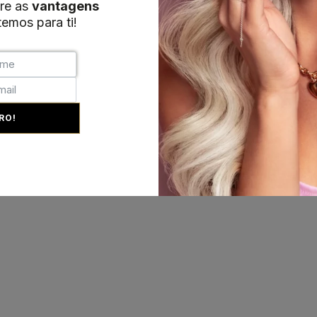
re as
vantagens
emos para ti!
RO!