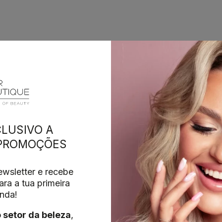
LUSIVO A
 PROMOÇÕES
wsletter e recebe
ra a tua primeira
nda!
o setor da beleza
,