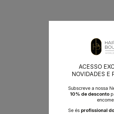
ACESSO EXC
NOVIDADES E
Subscreve a nossa Ne
10% de desconto
pa
encome
Se és
profissional d