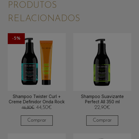
PRODUTOS
RELACIONADOS
-5%
Shampoo Twister Curl +
Shampoo Suavizante
Creme Definidor Onda Rock
Perfect All 350 ml
O
O
44,50
€
22,90
€
46,80
€
preço
preço
original
atual
Comprar
Comprar
era:
é:
46,80€.
44,50€.