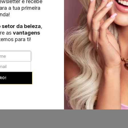
wsletter e recebe
ra a tua primeira
nda!
o setor da beleza
,
re as
vantagens
emos para ti!
RO!