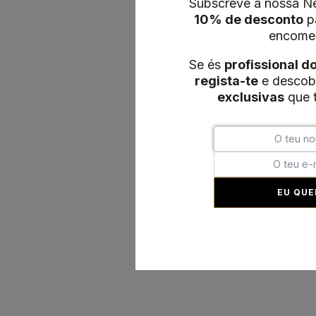
Subscreve a nossa Ne
10% de desconto
pa
encome
Se és
profissional d
regista-te
e descob
exclusivas
que t
EU QUE