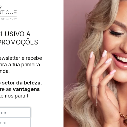
LUSIVO A
 PROMOÇÕES
wsletter e recebe
ra a tua primeira
nda!
o setor da beleza
,
re as
vantagens
emos para ti!