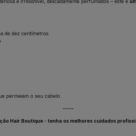
riosa e irresistível, delicadamente perfumados – este é
um
ca de dez centímetros
o
que permeiam o seu cabelo
-----
ção Hair Boutique - tenha os melhores cuidados profissi