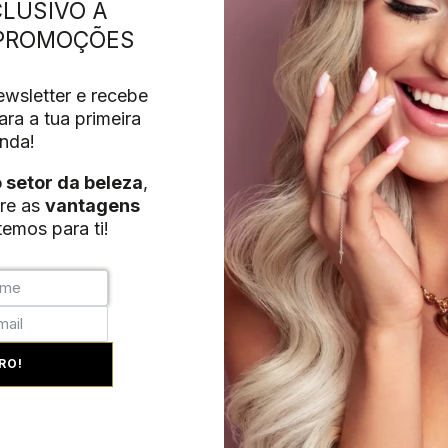
LUSIVO A
 PROMOÇÕES
wsletter e recebe
ra a tua primeira
nda!
o setor da beleza
,
re as
vantagens
emos para ti!
RO!