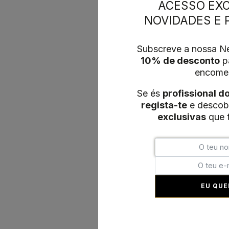
ACESSO EXC
NOVIDADES E
Subscreve a nossa Ne
10% de desconto
pa
encome
Se és
profissional d
regista-te
e descob
exclusivas
que t
EU QUE