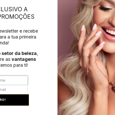
LUSIVO A
 PROMOÇÕES
wsletter e recebe
ra a tua primeira
nda!
o setor da beleza
,
re as
vantagens
emos para ti!
RO!