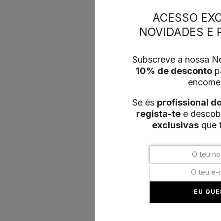
ACESSO EXC
NOVIDADES E
Subscreve a nossa Ne
10% de desconto
pa
encome
Se és
profissional d
regista-te
e descob
exclusivas
que t
EU QUE