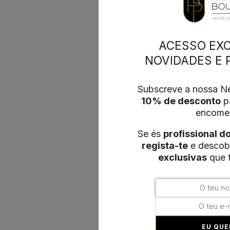
ACESSO EXC
NOVIDADES E
Subscreve a nossa Ne
10% de desconto
pa
encome
Se és
profissional d
regista-te
e descob
exclusivas
que t
EU QUE