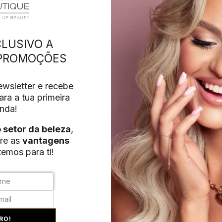
LUSIVO A
 PROMOÇÕES
wsletter e recebe
ra a tua primeira
nda!
o setor da beleza
,
re as
vantagens
emos para ti!
RO!