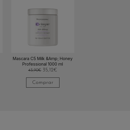
s
Mascara C5 Milk &Amp; Honey
Professional 1000 ml
35,12
€
43,90
€
Comprar