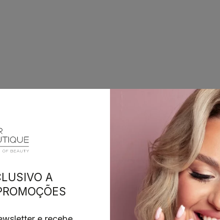
LUSIVO A
 PROMOÇÕES
wsletter e recebe