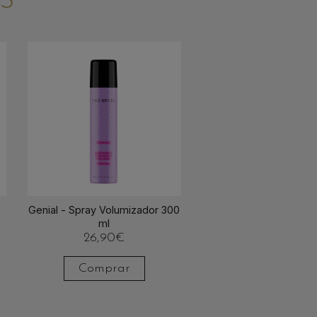
S
Genial - Spray Volumizador 300
ml
26,90
€
Comprar