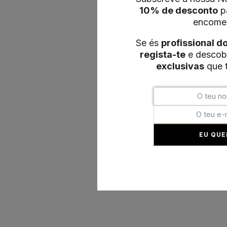
10% de desconto
pa
encome
Se és
profissional d
regista-te
e descob
exclusivas
que t
EU QUE