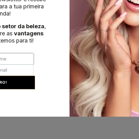
ra a tua primeira
nda!
o setor da beleza
,
re as
vantagens
emos para ti!
RO!