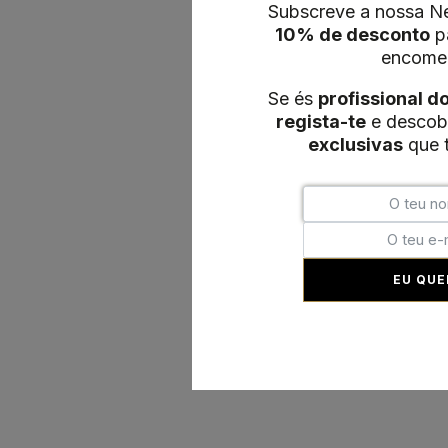
Subscreve a nossa Ne
10% de desconto
pa
encome
Se és
profissional d
regista-te
e descob
exclusivas
que t
EU QUE