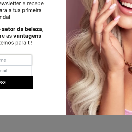
wsletter e recebe
ra a tua primeira
nda!
o setor da beleza
,
re as
vantagens
emos para ti!
RO!