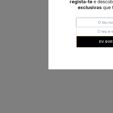
regista-te
e descob
exclusivas
que t
EU QUE