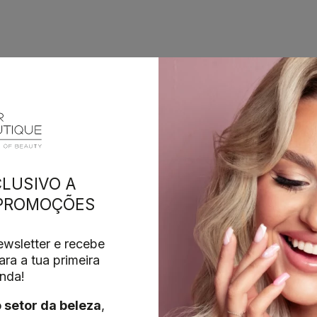
LUSIVO A
 PROMOÇÕES
wsletter e recebe
ra a tua primeira
nda!
o setor da beleza
,