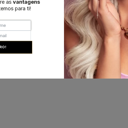
re as
vantagens
emos para ti!
RO!