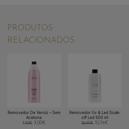
PRODUTOS
RELACIONADOS
Removedor De Verniz – Sem
Removedor Uv & Led Soak-
Acetona
off Led 500 ml
3,00
€
10,76
€
7,50
€
26,90
€