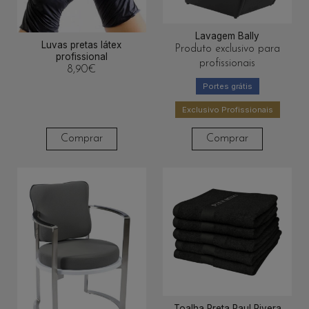
Lavagem Bally
Luvas pretas látex
Produto exclusivo para
profissional
profissionais
8,90
€
Portes grátis
Exclusivo Profissionais
Comprar
Comprar
Toalha Preta Paul Rivera