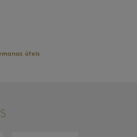
semanas úteis
.
S