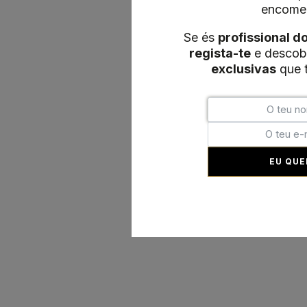
encome
Se és
profissional d
regista-te
e descob
exclusivas
que t
EU QUE