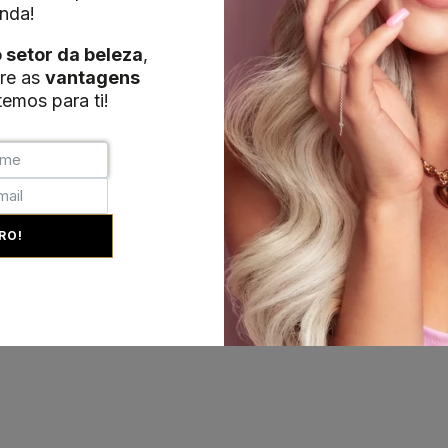
nda!
o setor da beleza
,
re as
vantagens
emos para ti!
RO!