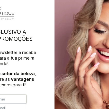
LUSIVO A
 PROMOÇÕES
wsletter e recebe
ra a tua primeira
nda!
o setor da beleza
,
re as
vantagens
emos para ti!