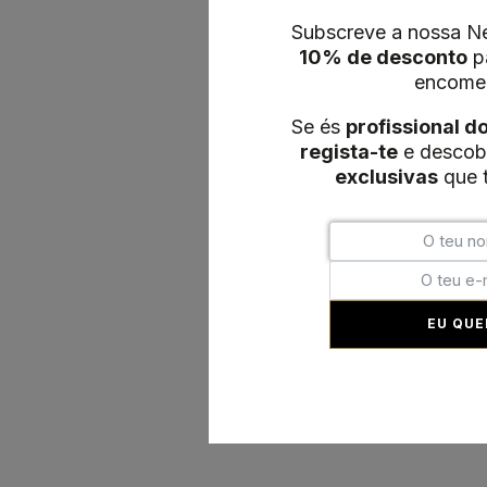
Subscreve a nossa Ne
10% de desconto
pa
encome
Se és
profissional d
regista-te
e descob
exclusivas
que t
EU QUE