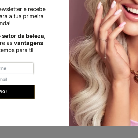
wsletter e recebe
ra a tua primeira
nda!
o setor da beleza
,
re as
vantagens
emos para ti!
RO!