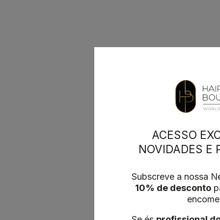
ACESSO EXC
NOVIDADES E
Subscreve a nossa Ne
10% de desconto
pa
encome
Se és
profissional d