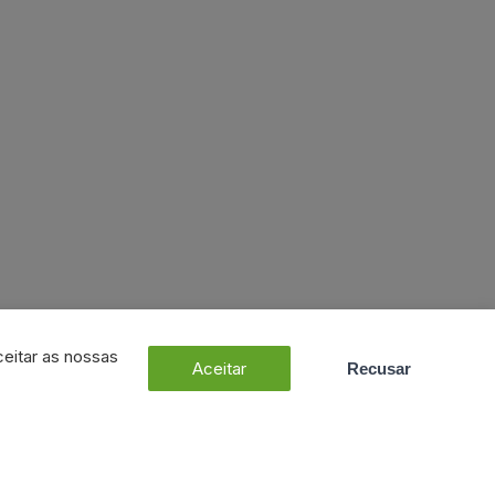
ceitar as nossas
Aceitar
Recusar
Dúvidas? Fale connosco!