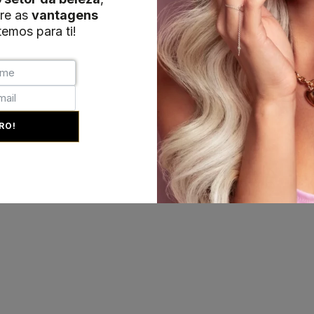
re as
vantagens
emos para ti!
RO!