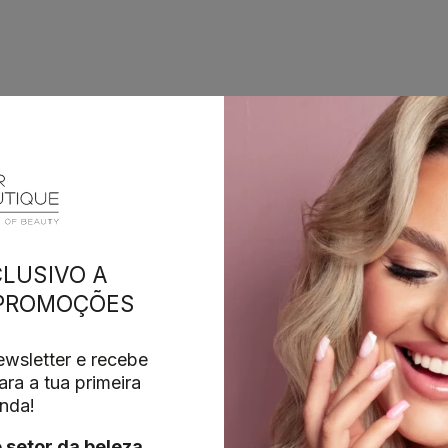
LUSIVO A
 PROMOÇÕES
wsletter e recebe
ra a tua primeira
nda!
o setor da beleza
,