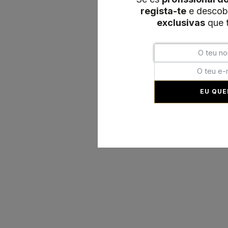
regista-te
e descob
exclusivas
que t
EU QUE