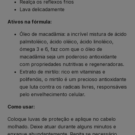
Realça os reflexos frios
Lava delicadamente
Ativos na fórmula:
Óleo de macadâmia: a incrível mistura de ácido
palmitoléico, ácido oléico, ácido linoléico,
ómega 3 e 6, faz com que o óleo de
macadâmia seja um poderoso antioxidante
com propriedades nutritivas e regeneradoras.
Extrato de mirtilo: rico em vitaminas e
polifenóis, o mirtilo é um precioso antioxidante
que luta contra os radicais livres, responsáveis
pelo envelhecimento celular.
Como usar:
Coloque luvas de proteção e aplique no cabelo
molhado. Deixe atuar durante alguns minutos e
enxague abundantemente. Repita se necessário.