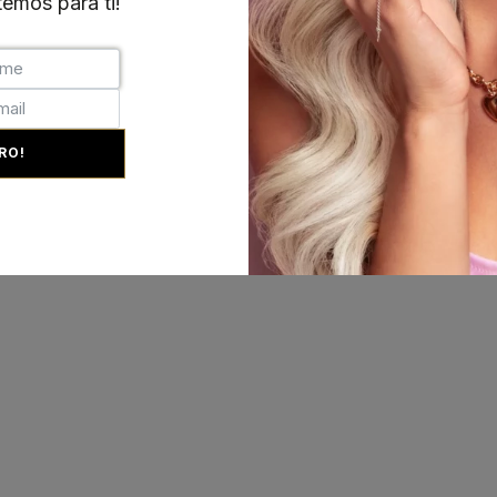
emos para ti!
RO!