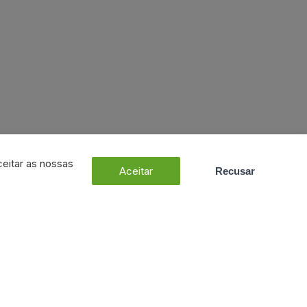
ceitar as nossas
Aceitar
Recusar
Dúvidas? Fale connosco!