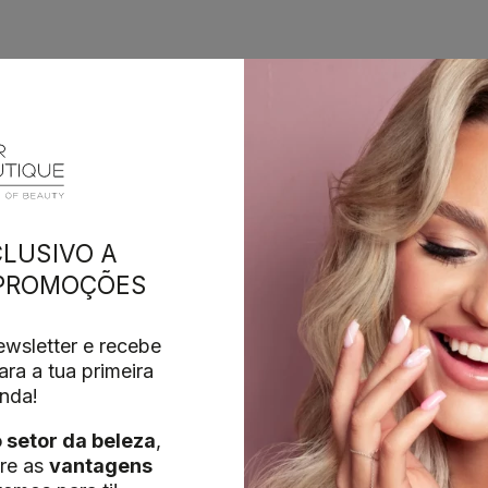
LUSIVO A
 PROMOÇÕES
wsletter e recebe
ra a tua primeira
nda!
o setor da beleza
,
re as
vantagens