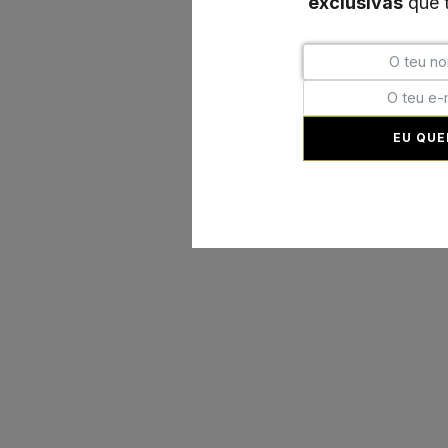
exclusivas
que t
EU QUE