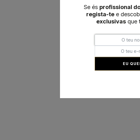
Se és
profissional d
regista-te
e descob
exclusivas
que t
EU QUE