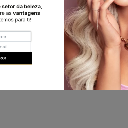
o setor da beleza
,
re as
vantagens
emos para ti!
RO!