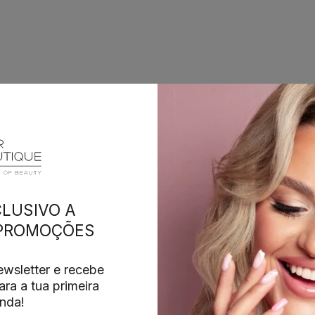
LUSIVO A
 PROMOÇÕES
wsletter e recebe
ra a tua primeira
nda!