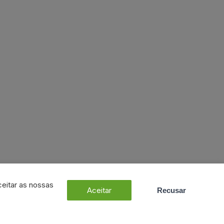
ceitar as nossas
Aceitar
Recusar
Dúvidas? Fale connosco!