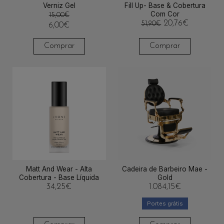
Verniz Gel
Fill Up- Base & Cobertura
Com Cor
15,00
€
20,76
€
51,90
€
6,00
€
Comprar
Comprar
Matt And Wear - Alta
Cadeira de Barbeiro Mae -
Cobertura - Base Líquida
Gold
34,25
€
1.084,15
€
Portes grátis