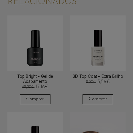
RELACIONADOS
Top Bright - Gel de
3D Top Coat – Extra Brilho
Acabamento
3,56
€
8,90
€
17,16
€
42,90
€
Comprar
Comprar