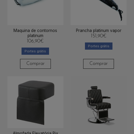
Maquina de contornos
Prancha platinum vapor
platinum
151,90
€
106,90
€
Portes grátis
Portes grátis
Comprar
Comprar
Almofada Elevatória Pix