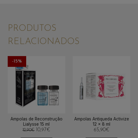
PRODUTOS
RELACIONADOS
-15%
Ampolas de Reconstrução
Ampolas Antiqueda Activize
Lialysse 15 ml
12 x 8 ml
O
O
10,97
€
65,90
€
12,90
€
preço
preço