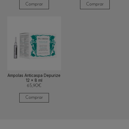
original
atual
Comprar
Comprar
era:
é:
12,90€.
10,97€.
Ampolas Anticaspa Depurize
12 x 8 ml
65,90
€
Comprar