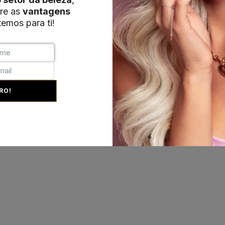
re as
vantagens
emos para ti!
RO!