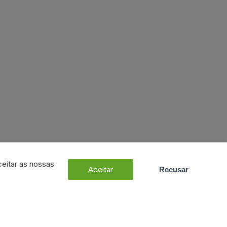
ceitar as nossas
Aceitar
Recusar
Dúvidas? Fale connosco!