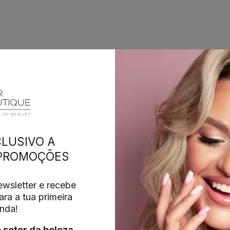
LUSIVO A
 PROMOÇÕES
wsletter e recebe
ra a tua primeira
nda!
o setor da beleza
,