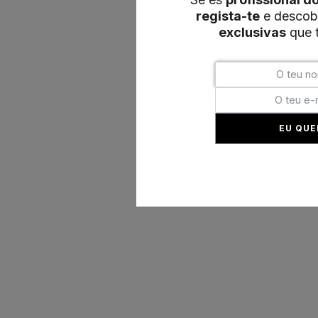
regista-te
e descob
exclusivas
que t
EU QUE