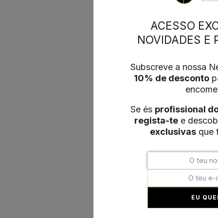
ACESSO EXC
NOVIDADES E
Subscreve a nossa Ne
10% de desconto
pa
encome
Se és
profissional d
regista-te
e descob
exclusivas
que t
EU QUE