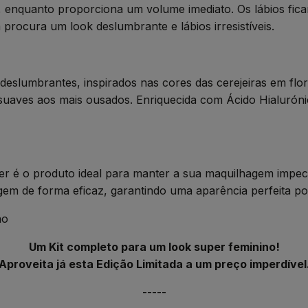
, enquanto proporciona um volume imediato. Os lábios fica
 procura um look deslumbrante e lábios irresistíveis.
deslumbrantes, inspirados nas cores das cerejeiras em fl
s suaves aos mais ousados. Enriquecida com Ácido Hialurón
r é o produto ideal para manter a sua maquilhagem impecá
gem de forma eficaz, garantindo uma aparência perfeita por
no
Um Kit completo para um look super feminino!
Aproveita já esta Edição Limitada a um preço imperdível
-----