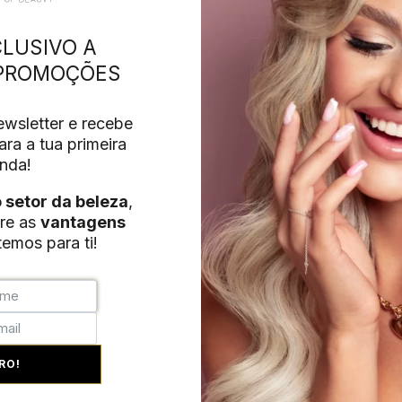
LUSIVO A
 PROMOÇÕES
wsletter e recebe
ra a tua primeira
nda!
o setor da beleza
,
re as
vantagens
emos para ti!
RO!