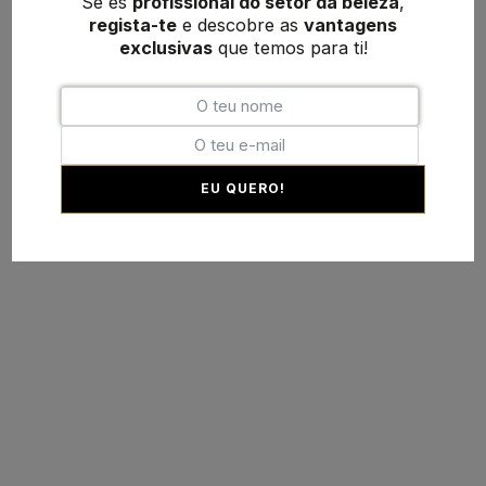
Se és
profissional do setor da beleza
,
regista-te
e descobre as
vantagens
exclusivas
que temos para ti!
EU QUERO!