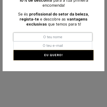
10% de desconto
para a tua primeira
encomenda!
Se és
profissional do setor da beleza
,
regista-te
e descobre as
vantagens
exclusivas
que temos para ti!
EU QUERO!