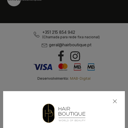
+351 215 854 942
(Chamada para rede fixa nacional)
geral@hairboutique.pt
Desenvolvimento:
MAB-Digital