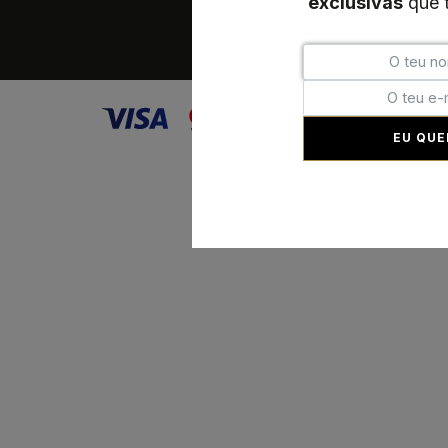
exclusivas
que t
EU QUE