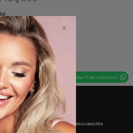
da!
usivas que temos para ti!
EU QUERO!
Dúvidas? Fale connosco!