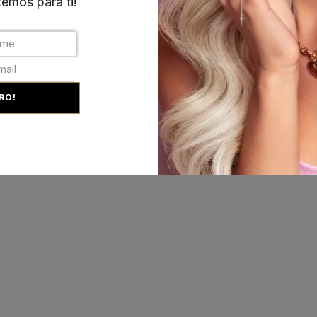
emos para ti!
+351 215 854 942
(Chamada para rede fixa nac
RO!
Desenvolvimento:
MAB-Digital