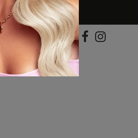
geral@hairboutique.pt
ional)