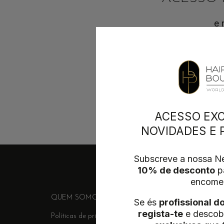
e 
Se és profissional do se
ACESSO EXC
NOVIDADES E
Subscreve a nossa Ne
10% de desconto
pa
encome
QUEM SOMOS
FORNECEDORES
ENTREGA &
Se és
profissional d
regista-te
e descob
Políticas de privacidade
Termos e Condições
Conta