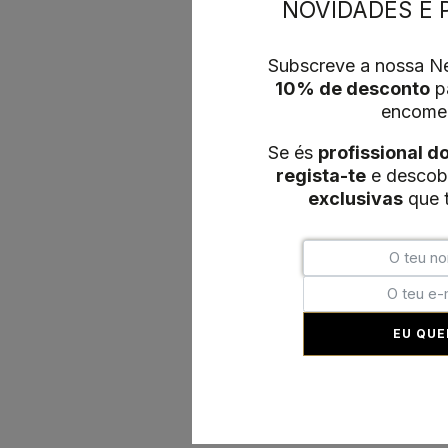
NOVIDADES E
Subscreve a nossa Ne
10% de desconto
pa
encome
Se és
profissional d
regista-te
e descob
exclusivas
que t
EU QUE