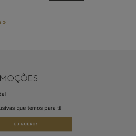
a »
ROMOÇÕES
da!
usivas que temos para ti!
EU QUERO!