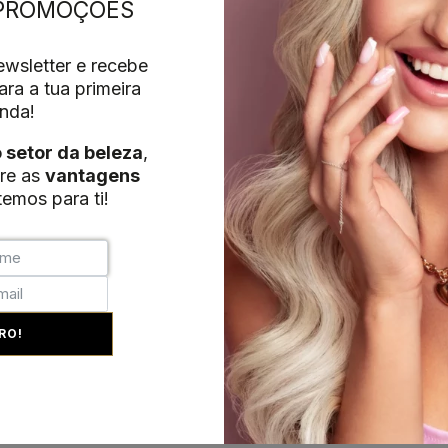
 PROMOÇÕES
wsletter e recebe
ra a tua primeira
nda!
o setor da beleza
,
re as
vantagens
emos para ti!
RO!