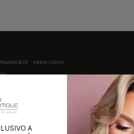
 TRANSPORTE
MINHA CONTA
ctos
+351 215 854 942
(Chamada para rede fixa nac
LUSIVO A
Desenvolvimento:
MAB-Digital