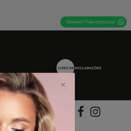
Dúvidas? Fale connosco!
geral@hairboutique.pt
ional)