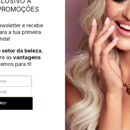
LUSIVO A
Subscreve a nossa Newsletter
 PROMOÇÕES
recebe 10% de desconto para a tua primeira encomen
tor da beleza, regista-te e descobre as vantagens excl
wsletter e recebe
ra a tua primeira
nda!
o setor da beleza
,
re as
vantagens
emos para ti!
RO!
 TRANSPORTE
MINHA CONTA
ctos