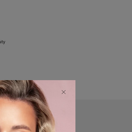
ity
ROMOÇÕES