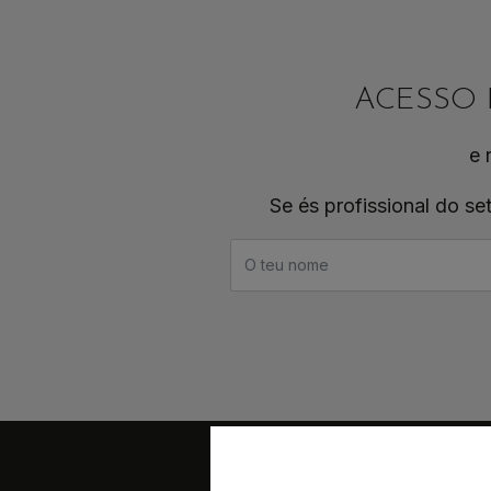
ACESSO 
e 
Se és profissional do se