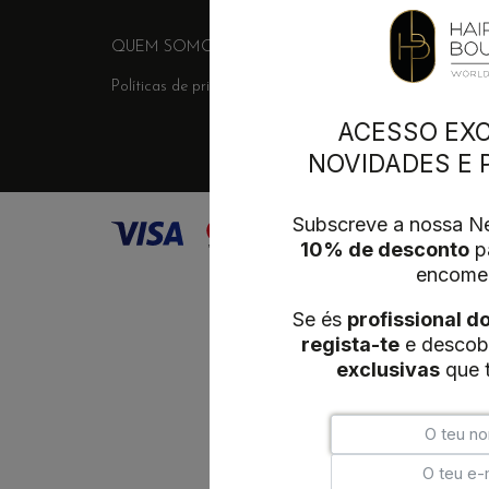
QUEM SOMOS
FORNECEDORES
ENTREGA &
Políticas de privacidade
Termos e Condições
Conta
ACESSO EXC
NOVIDADES E
Subscreve a nossa Ne
10% de desconto
pa
encome
Se és
profissional d
regista-te
e descob
exclusivas
que t