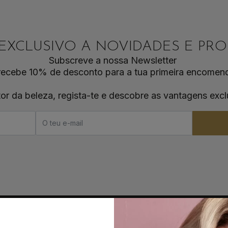
EXCLUSIVO A NOVIDADES E P
Subscreve a nossa Newsletter
recebe 10% de desconto para a tua primeira encomen
tor da beleza, regista-te e descobre as vantagens excl