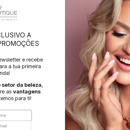
 TRANSPORTE
MINHA CONTA
ctos
LUSIVO A
 PROMOÇÕES
wsletter e recebe
+351 215 854 942
(Chamada para rede fixa nac
ra a tua primeira
nda!
Desenvolvimento:
MAB-Digital
o setor da beleza
,
re as
vantagens
emos para ti!