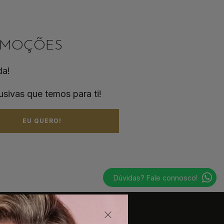
ROMOÇÕES
da!
usivas que temos para ti!
EU QUERO!
Dúvidas? Fale connosco!