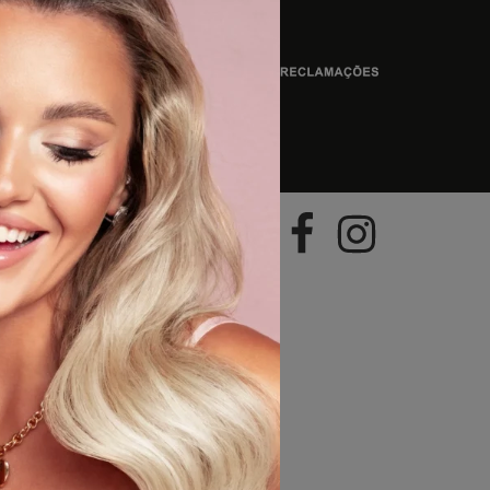
geral@hairboutique.pt
ional)