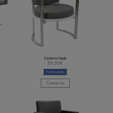
Cadeira Hauk
351,30
€
Portes grátis
Comprar